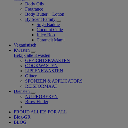
Body Oils
Fragrance
Body Butter + Lotion
By Scent Family
Suga Baddie
Coconut Cutie
Juicy Boo
Caramelt Mami
Veganistisch
Kwasten
Bekijk alle Kwasten
GEZICHTSKWASTEN
OOGKWASTEN
LIPPENKWASTEN
Glitter
SPONZEN & APPLICATORS
REISFORMAAT
Diensten
NU PROBEREN
Brow Finder
PROUD ALLIES FOR ALL
Blog-GR
BLOG