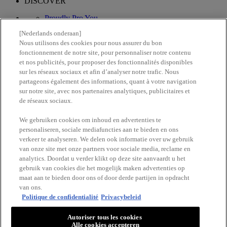
DISCOVER
Proudly Pro You
What's New
[Nederlands onderaan]
Vegan Formula
Nous utilisons des cookies pour nous assurer du bon
fonctionnement de notre site, pour personnaliser notre contenu
Proud artistry for all
et nos publicités, pour proposer des fonctionnalités disponibles
with love
from los angeles
sur les réseaux sociaux et afin d’analyser notre trafic. Nous
partageons également des informations, quant à votre navigation
sur notre site, avec nos partenaires analytiques, publicitaires et
Find a store
1-844-344-3510
de réseaux sociaux.
Follow us
We gebruiken cookies om inhoud en advertenties te
personaliseren, sociale mediafuncties aan te bieden en ons
verkeer te analyseren. We delen ook informatie over uw gebruik
van onze site met onze partners voor sociale media, reclame en
analytics. Doordat u verder klikt op deze site aanvaardt u het
gebruik van cookies die het mogelijk maken advertenties op
maat aan te bieden door ons of door derde partijen in opdracht
©2024 NYX PROFESSIONAL MAKEUP
van ons.
Terms & Conditions
Politique de confidentialité
Privacybeleid
Site Map
Privacy Policy
Autoriser tous les cookies
Alle cookies accepteren