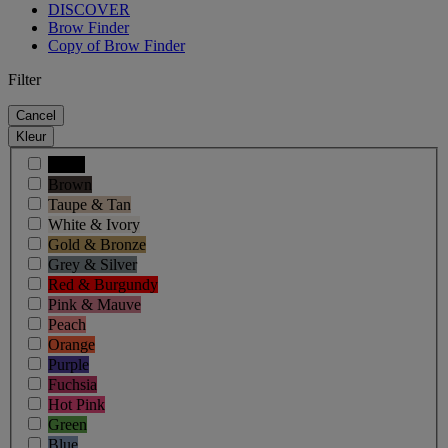
DISCOVER
Brow Finder
Copy of Brow Finder
Filter
Cancel
Kleur
Black
Brown
Taupe & Tan
White & Ivory
Gold & Bronze
Grey & Silver
Red & Burgundy
Pink & Mauve
Peach
Orange
Purple
Fuchsia
Hot Pink
Green
Blue