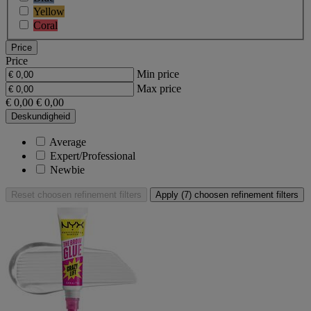
Yellow
Coral
Price
Price
Min price
Max price
€ 0,00
€ 0,00
Deskundigheid
Average
Expert/Professional
Newbie
Reset
choosen refinement filters
Apply (7)
choosen refinement filters