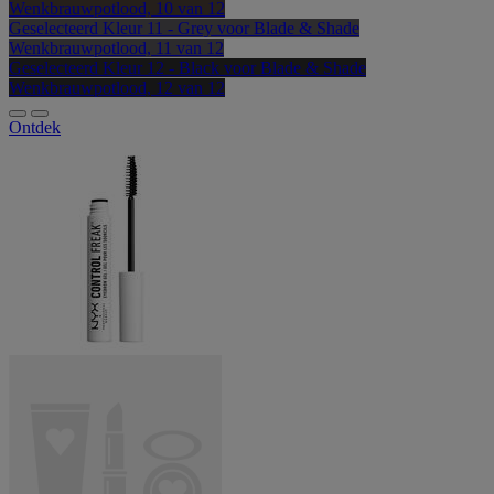
Wenkbrauwpotlood, 10 van 12
Geselecteerd
Kleur 11 - Grey voor Blade & Shade
Wenkbrauwpotlood, 11 van 12
Geselecteerd
Kleur 12 - Black voor Blade & Shade
Wenkbrauwpotlood, 12 van 12
Ontdek