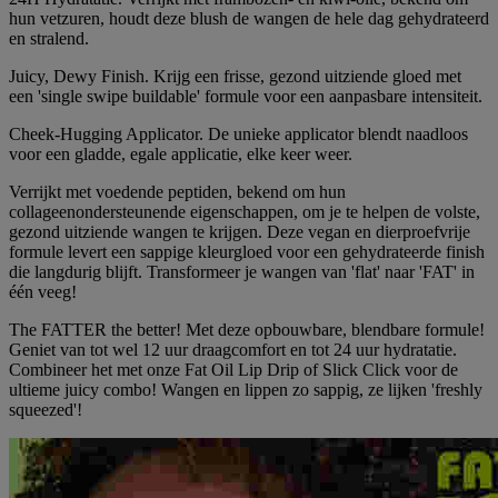
hun vetzuren, houdt deze blush de wangen de hele dag gehydrateerd
en stralend.
Juicy, Dewy Finish. Krijg een frisse, gezond uitziende gloed met
een 'single swipe buildable' formule voor een aanpasbare intensiteit.
Cheek-Hugging Applicator. De unieke applicator blendt naadloos
voor een gladde, egale applicatie, elke keer weer.
Verrijkt met voedende peptiden, bekend om hun
collageenondersteunende eigenschappen, om je te helpen de volste,
gezond uitziende wangen te krijgen. Deze vegan en dierproefvrije
formule levert een sappige kleurgloed voor een gehydrateerde finish
die langdurig blijft. Transformeer je wangen van 'flat' naar 'FAT' in
één veeg!
The FATTER the better! Met deze opbouwbare, blendbare formule!
Geniet van tot wel 12 uur draagcomfort en tot 24 uur hydratatie.
Combineer het met onze Fat Oil Lip Drip of Slick Click voor de
ultieme juicy combo! Wangen en lippen zo sappig, ze lijken 'freshly
squeezed'!