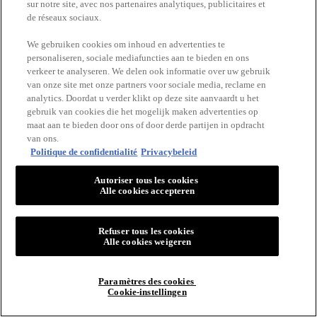
sur notre site, avec nos partenaires analytiques, publicitaires et
No Safety Information
de réseaux sociaux.
Description
We gebruiken cookies om inhoud en advertenties te
personaliseren, sociale mediafuncties aan te bieden en ons
verkeer te analyseren. We delen ook informatie over uw gebruik
van onze site met onze partners voor sociale media, reclame en
analytics. Doordat u verder klikt op deze site aanvaardt u het
gebruik van cookies die het mogelijk maken advertenties op
maat aan te bieden door ons of door derde partijen in opdracht
van ons.
Politique de confidentialité
Privacybeleid
Autoriser tous les cookies
Alle cookies accepteren
Refuser tous les cookies
Alle cookies weigeren
Paramètres des cookies
Cookie-instellingen