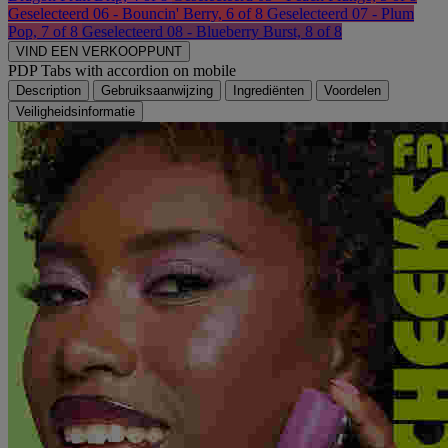
Geselecteerd
06 - Bouncin' Berry, 6 of 8
Geselecteerd
07 - Plum
Pop, 7 of 8
Geselecteerd
08 - Blueberry Burst, 8 of 8
VIND EEN VERKOOPPUNT
PDP Tabs with accordion on mobile
Description
Gebruiksaanwijzing
Ingrediënten
Voordelen
Veiligheidsinformatie