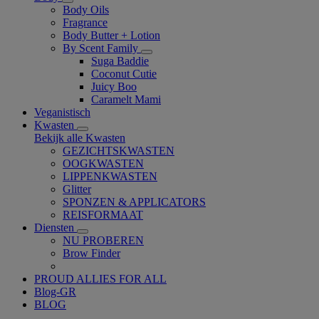
Body Oils
Fragrance
Body Butter + Lotion
By Scent Family
Suga Baddie
Coconut Cutie
Juicy Boo
Caramelt Mami
Veganistisch
Kwasten
Bekijk alle Kwasten
GEZICHTSKWASTEN
OOGKWASTEN
LIPPENKWASTEN
Glitter
SPONZEN & APPLICATORS
REISFORMAAT
Diensten
NU PROBEREN
Brow Finder
PROUD ALLIES FOR ALL
Blog-GR
BLOG