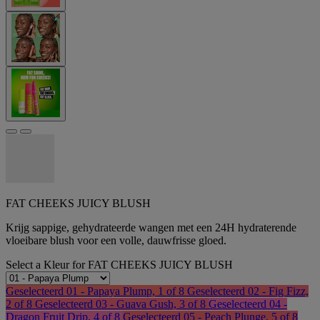
FAT CHEEKS JUICY BLUSH
Krijg sappige, gehydrateerde wangen met een 24H hydraterende
vloeibare blush voor een volle, dauwfrisse gloed.
Select a
Kleur
for FAT CHEEKS JUICY BLUSH
Geselecteerd
01 - Papaya Plump, 1 of 8
Geselecteerd
02 - Fig Fizz,
2 of 8
Geselecteerd
03 - Guava Gush, 3 of 8
Geselecteerd
04 -
Dragon Fruit Drip, 4 of 8
Geselecteerd
05 - Peach Plunge, 5 of 8