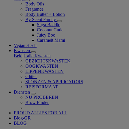
Body Oils
Fragrance
Body Butter + Lotion
By Scent Family
Suga Baddie
Coconut Cutie
Juicy Boo
Caramelt Mami
Veganistisch
Kwasten
Bekijk alle Kwasten
GEZICHTSKWASTEN
OOGKWASTEN
LIPPENKWASTEN
Glitter
SPONZEN & APPLICATORS
REISFORMAAT
Diensten
NU PROBEREN
Brow Finder
PROUD ALLIES FOR ALL
Blog-GR
BLOG