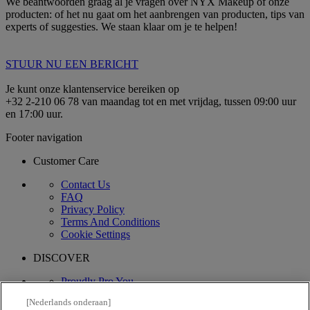
We beantwoorden graag al je vragen over NYX Makeup of onze
producten: of het nu gaat om het aanbrengen van producten, tips van
experts of suggesties. We staan klaar om je te helpen!
STUUR NU EEN BERICHT
Je kunt onze klantenservice bereiken op
+32 2-210 06 78 van maandag tot en met vrijdag, tussen 09:00 uur
en 17:00 uur.
Footer navigation
Customer Care
Contact Us
FAQ
Privacy Policy
Terms And Conditions
Cookie Settings
DISCOVER
Proudly Pro You
What's New
[Nederlands onderaan]
Vegan Formula