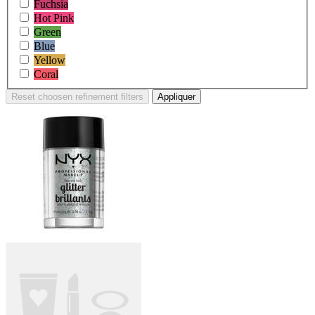
Fuchsia
Hot Pink
Green
Blue
Yellow
Coral
Reset
choosen refinement filters
Appliquer