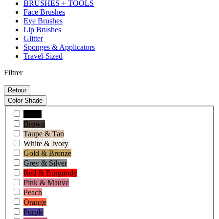
BRUSHES + TOOLS
Face Brushes
Eye Brushes
Lip Brushes
Glitter
Sponges & Applicators
Travel-Sized
Filtrer
Retour
Color Shade
Black
Brown
Taupe & Tan
White & Ivory
Gold & Bronze
Grey & Silver
Red & Burgundy
Pink & Mauve
Peach
Orange
Purple