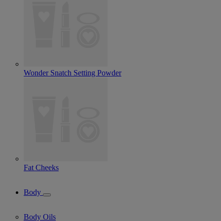
Wonder Snatch Setting Powder
Fat Cheeks
Body
Body Oils