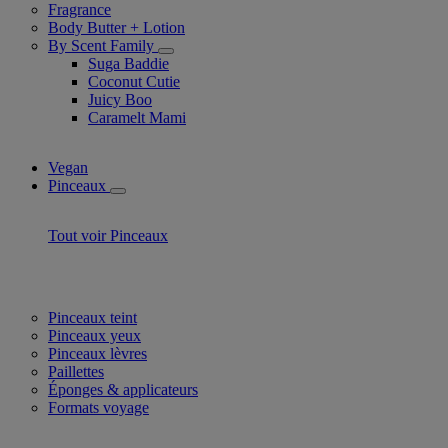
Fragrance
Body Butter + Lotion
By Scent Family
Suga Baddie
Coconut Cutie
Juicy Boo
Caramelt Mami
Vegan
Pinceaux
Tout voir Pinceaux
Pinceaux teint
Pinceaux yeux
Pinceaux lèvres
Paillettes
Éponges & applicateurs
Formats voyage