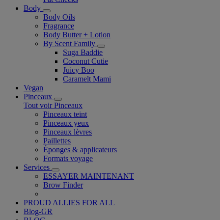
Body
Body Oils
Fragrance
Body Butter + Lotion
By Scent Family
Suga Baddie
Coconut Cutie
Juicy Boo
Caramelt Mami
Vegan
Pinceaux
Tout voir Pinceaux
Pinceaux teint
Pinceaux yeux
Pinceaux lèvres
Paillettes
Éponges & applicateurs
Formats voyage
Services
ESSAYER MAINTENANT
Brow Finder
PROUD ALLIES FOR ALL
Blog-GR