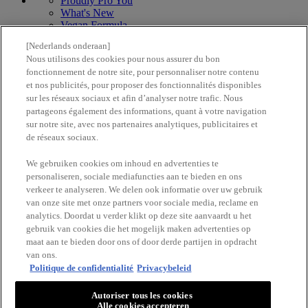
Proudly Pro You
What's New
Vegan Formula
[Nederlands onderaan]
Nous utilisons des cookies pour nous assurer du bon
Fier de nos talents artistiquesl
fonctionnement de notre site, pour personnaliser notre contenu
with love
from los angeles
et nos publicités, pour proposer des fonctionnalités disponibles
sur les réseaux sociaux et afin d’analyser notre trafic. Nous
partageons également des informations, quant à votre navigation
Contact us
sur notre site, avec nos partenaires analytiques, publicitaires et
Find a store
de réseaux sociaux.
Follow us
We gebruiken cookies om inhoud en advertenties te
personaliseren, sociale mediafuncties aan te bieden en ons
verkeer te analyseren. We delen ook informatie over uw gebruik
van onze site met onze partners voor sociale media, reclame en
analytics. Doordat u verder klikt op deze site aanvaardt u het
gebruik van cookies die het mogelijk maken advertenties op
maat aan te bieden door ons of door derde partijen in opdracht
©2024 NYX PROFESSIONAL MAKEUP
van ons.
Plan du site
Politique de confidentialité
Privacybeleid
Confidentialité et sécurité
Conditions générales d'utilisation
Autoriser tous les cookies
Alle cookies accepteren