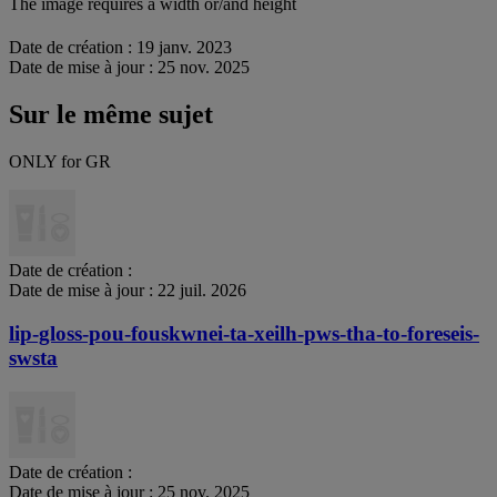
The image requires a width or/and height
Date de création :
19 janv. 2023
Date de mise à jour :
25 nov. 2025
Sur le même sujet
ONLY for GR
Date de création :
Date de mise à jour :
22 juil. 2026
lip-gloss-pou-fouskwnei-ta-xeilh-pws-tha-to-foreseis-
swsta
Date de création :
Date de mise à jour :
25 nov. 2025