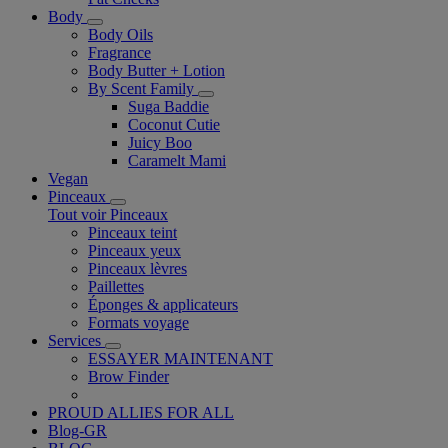
Body
Body Oils
Fragrance
Body Butter + Lotion
By Scent Family
Suga Baddie
Coconut Cutie
Juicy Boo
Caramelt Mami
Vegan
Pinceaux
Tout voir Pinceaux
Pinceaux teint
Pinceaux yeux
Pinceaux lèvres
Paillettes
Éponges & applicateurs
Formats voyage
Services
ESSAYER MAINTENANT
Brow Finder
PROUD ALLIES FOR ALL
Blog-GR