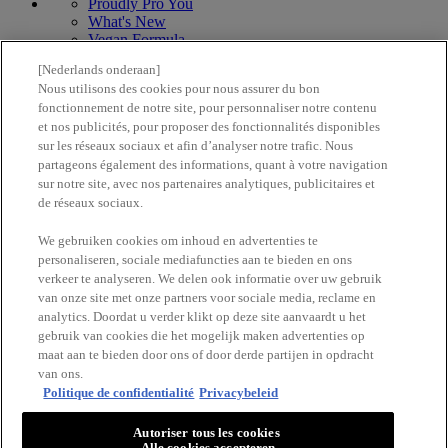
Proudly Pro You
What's New
Vegan Formula
[Nederlands onderaan]
Nous utilisons des cookies pour nous assurer du bon
Fier de nos talents artistiquesl
fonctionnement de notre site, pour personnaliser notre contenu
with love
from los angeles
et nos publicités, pour proposer des fonctionnalités disponibles
sur les réseaux sociaux et afin d’analyser notre trafic. Nous
partageons également des informations, quant à votre navigation
Contact us
sur notre site, avec nos partenaires analytiques, publicitaires et
Find a store
de réseaux sociaux.
Follow us
We gebruiken cookies om inhoud en advertenties te
personaliseren, sociale mediafuncties aan te bieden en ons
verkeer te analyseren. We delen ook informatie over uw gebruik
van onze site met onze partners voor sociale media, reclame en
analytics. Doordat u verder klikt op deze site aanvaardt u het
gebruik van cookies die het mogelijk maken advertenties op
maat aan te bieden door ons of door derde partijen in opdracht
©2024 NYX PROFESSIONAL MAKEUP
van ons.
Plan du site
Politique de confidentialité
Privacybeleid
Confidentialité et sécurité
Conditions générales d'utilisation
Autoriser tous les cookies
Alle cookies accepteren