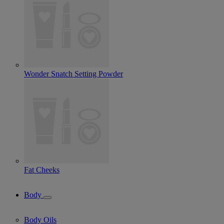
Wonder Snatch Setting Powder
Fat Cheeks
Body
Body Oils