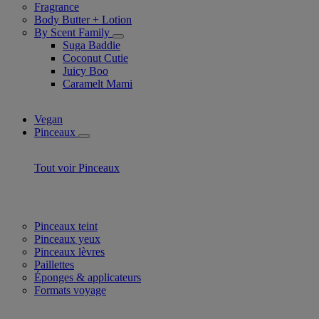
Fragrance
Body Butter + Lotion
By Scent Family
Suga Baddie
Coconut Cutie
Juicy Boo
Caramelt Mami
Vegan
Pinceaux
Tout voir Pinceaux
Pinceaux teint
Pinceaux yeux
Pinceaux lèvres
Paillettes
Éponges & applicateurs
Formats voyage