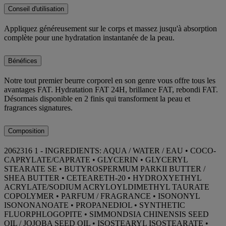
Conseil d'utilisation
Appliquez généreusement sur le corps et massez jusqu'à absorption
complète pour une hydratation instantanée de la peau.
Bénéfices
Notre tout premier beurre corporel en son genre vous offre tous les
avantages FAT. Hydratation FAT 24H, brillance FAT, rebondi FAT.
Désormais disponible en 2 finis qui transforment la peau et
fragrances signatures.
Composition
2062316 1 - INGREDIENTS: AQUA / WATER / EAU • COCO-
CAPRYLATE/CAPRATE • GLYCERIN • GLYCERYL
STEARATE SE • BUTYROSPERMUM PARKII BUTTER /
SHEA BUTTER • CETEARETH-20 • HYDROXYETHYL
ACRYLATE/SODIUM ACRYLOYLDIMETHYL TAURATE
COPOLYMER • PARFUM / FRAGRANCE • ISONONYL
ISONONANOATE • PROPANEDIOL • SYNTHETIC
FLUORPHLOGOPITE • SIMMONDSIA CHINENSIS SEED
OIL / JOJOBA SEED OIL • ISOSTEARYL ISOSTEARATE •