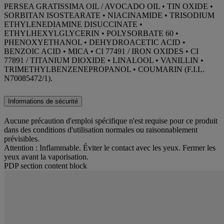
PERSEA GRATISSIMA OIL / AVOCADO OIL • TIN OXIDE •
SORBITAN ISOSTEARATE • NIACINAMIDE • TRISODIUM
ETHYLENEDIAMINE DISUCCINATE •
ETHYLHEXYLGLYCERIN • POLYSORBATE 60 •
PHENOXYETHANOL • DEHYDROACETIC ACID •
BENZOIC ACID • MICA • CI 77491 / IRON OXIDES • CI
77891 / TITANIUM DIOXIDE • LINALOOL • VANILLIN •
TRIMETHYLBENZENEPROPANOL • COUMARIN (F.I.L.
N70085472/1).
Informations de sécurité
Aucune précaution d'emploi spécifique n'est requise pour ce produit
dans des conditions d'utilisation normales ou raisonnablement
prévisibles.
Attention : Inflammable. Éviter le contact avec les yeux. Fermer les
yeux avant la vaporisation.
PDP section content block