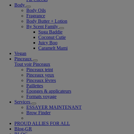
Body
Body Oils
Fragrance
Body Butter + Lotion
By Scent Family
Suga Baddie
Coconut Cutie
Juicy Boo
Caramelt Mami
Vegan
Pinceaux
Tout voir Pinceaux
Pinceaux teint
Pinceaux yeux
Pinceaux lèvres
Paillettes
Éponges & applicateurs
Formats voyage
Services
ESSAYER MAINTENANT
Brow Finder
PROUD ALLIES FOR ALL
Blog-GR