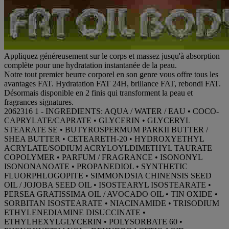
Appliquez généreusement sur le corps et massez jusqu'à absorption
complète pour une hydratation instantanée de la peau.
Notre tout premier beurre corporel en son genre vous offre tous les
avantages FAT. Hydratation FAT 24H, brillance FAT, rebondi FAT.
Désormais disponible en 2 finis qui transforment la peau et
fragrances signatures.
2062316 1 - INGREDIENTS: AQUA / WATER / EAU • COCO-
CAPRYLATE/CAPRATE • GLYCERIN • GLYCERYL
STEARATE SE • BUTYROSPERMUM PARKII BUTTER /
SHEA BUTTER • CETEARETH-20 • HYDROXYETHYL
ACRYLATE/SODIUM ACRYLOYLDIMETHYL TAURATE
COPOLYMER • PARFUM / FRAGRANCE • ISONONYL
ISONONANOATE • PROPANEDIOL • SYNTHETIC
FLUORPHLOGOPITE • SIMMONDSIA CHINENSIS SEED
OIL / JOJOBA SEED OIL • ISOSTEARYL ISOSTEARATE •
PERSEA GRATISSIMA OIL / AVOCADO OIL • TIN OXIDE •
SORBITAN ISOSTEARATE • NIACINAMIDE • TRISODIUM
ETHYLENEDIAMINE DISUCCINATE •
ETHYLHEXYLGLYCERIN • POLYSORBATE 60 •