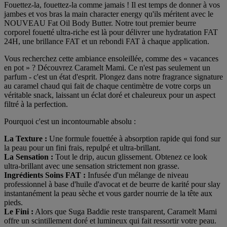
Fouettez-la, fouettez-la comme jamais ! Il est temps de donner à vos
jambes et vos bras la main character energy qu'ils méritent avec le
NOUVEAU Fat Oil Body Butter. Notre tout premier beurre
corporel fouetté ultra-riche est là pour délivrer une hydratation FAT
24H, une brillance FAT et un rebondi FAT à chaque application.
Vous recherchez cette ambiance ensoleillée, comme des « vacances
en pot » ? Découvrez Caramelt Mami. Ce n'est pas seulement un
parfum - c'est un état d'esprit. Plongez dans notre fragrance signature
au caramel chaud qui fait de chaque centimètre de votre corps un
véritable snack, laissant un éclat doré et chaleureux pour un aspect
filtré à la perfection.
Pourquoi c'est un incontournable absolu :
La Texture :
Une formule fouettée à absorption rapide qui fond sur
la peau pour un fini frais, repulpé et ultra-brillant.
La Sensation :
Tout le drip, aucun glissement. Obtenez ce look
ultra-brillant avec une sensation strictement non grasse.
Ingrédients Soins FAT :
Infusée d'un mélange de niveau
professionnel à base d'huile d'avocat et de beurre de karité pour slay
instantanément la peau sèche et vous garder nourrie de la tête aux
pieds.
Le Fini :
Alors que Suga Baddie reste transparent, Caramelt Mami
offre un scintillement doré et lumineux qui fait ressortir votre peau.