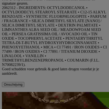
signature geuren.
2062312 - INGREDIENTS: OCTYLDODECANOL •
OCTYLDODECYL STEAROYL STEARATE • C12-15 ALKYL
BENZOATE • SYNTHETIC FLUORPHLOGOPITE • PARFUM
/ FRAGRANCE • SILICA DIMETHYL SILYLATE [NANO] /
SILICA DIMETHYL SILYLATE • DEXTRIN PALMITATE •
LIMNANTHES ALBA SEED OIL / MEADOWFOAM SEED
OIL • PERSEA GRATISSIMA OIL / AVOCADO OIL • TIN
OXIDE • TOCOPHERYL ACETATE • PENTAERYTHRITYL
TETRA-DI-T-BUTYL HYDROXYHYDROCINNAMATE •
PHENOXYETHANOL • MICA • CI 77491 / IRON OXIDES • CI
77499 / IRON OXIDES • CI 77891 / TITANIUM DIOXIDE •
LINALOOL • VANILLIN •
TRIMETHYLBENZENEPROPANOL • COUMARIN (F.I.L.
N70082239/1).
Goed schudden voor gebruik & goed laten drogen voordat je je
aankleedt.
Omschrijving