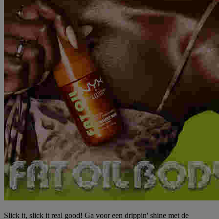
Slick it, slick it real good! Ga voor een drippin' shine met de