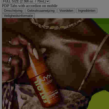
PDP Tabs with accordion on mobile
Omschrijving
Gebruiksaanwijzing
Voordelen
Ingrediënten
Veiligheidsinformatie