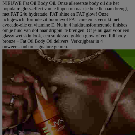
NIEUWE Fat Oil Body Oil. Onze allereerste body oil die het
populaire gloss-effect van je lippen nu naar je hele lichaam brengt,
met FAT 24u hydratatie, FAT shine en FAT glow! Onze
lichtgewicht formule zit boordevol FAT care en is verrijkt met
avocado-olie en vitamine E. Nu in 4 huidtransformerende finishes
om je huid van dof naar drippin' te brengen. Of je nu gaat voor een
glassy wet skin look, een sunkissed golden glow of een full body
bronze – Fat Oil Body Oil delivers. Verkrijgbaar in 4
onweerstaanbare signature geuren.