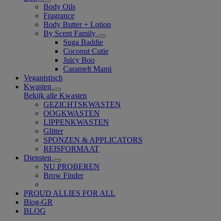
Body Oils
Fragrance
Body Butter + Lotion
By Scent Family
Suga Baddie
Coconut Cutie
Juicy Boo
Caramelt Mami
Veganistisch
Kwasten
Bekijk alle Kwasten
GEZICHTSKWASTEN
OOGKWASTEN
LIPPENKWASTEN
Glitter
SPONZEN & APPLICATORS
REISFORMAAT
Diensten
NU PROBEREN
Brow Finder
PROUD ALLIES FOR ALL
Blog-GR
BLOG